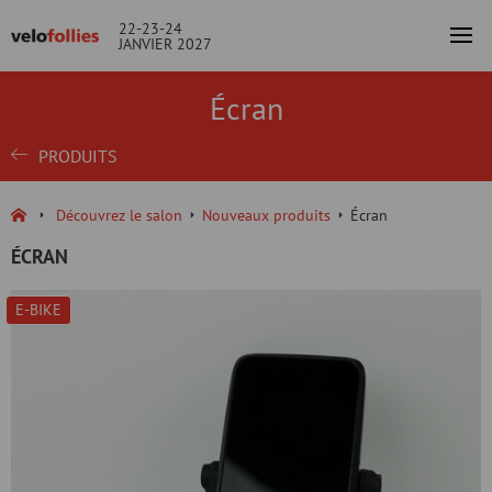
22-23-24
JANVIER 2027
Écran
PRODUITS
Découvrez le salon
Nouveaux produits
Écran
ÉCRAN
E-BIKE