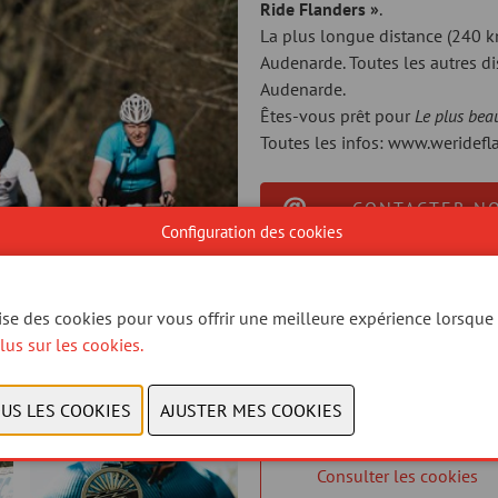
Ride Flanders »
.
La plus longue distance (240 km
Audenarde. Toutes les autres di
Audenarde.
Êtes-vous prêt pour
Le plus bea
Toutes les infos: www.weridef
CONTACTER N
Configuration des cookies
lise des cookies pour vous offrir une meilleure expérience lorsque 
Vous n'avez pas donné
lus sur les cookies.
l'autorisation de visuali
ce contenu. Veuillez aju
vos paramètres de cook
pour afficher ce contenu
Consulter les cookies