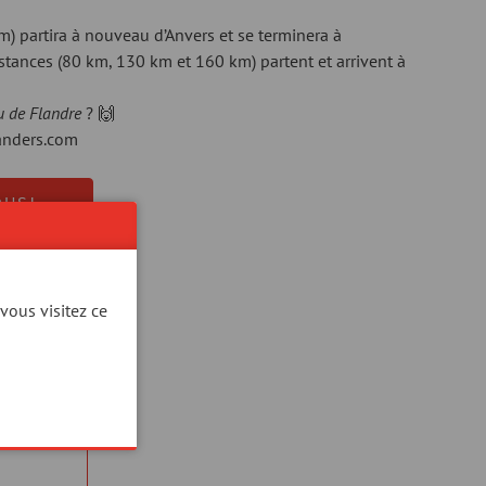
) partira à nouveau d’Anvers et se terminera à
stances (80 km, 130 km et 160 km) partent et arrivent à
u de Flandre
? 🙌
landers.com
OUS!
vous visitez ce
ser
ster
ies
.