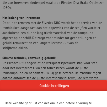
die van inremmen kinderspel maakt; de Elvedes Disc Brake Optimizer
(DBO).
Het belang van inremmen
Door in te remmen met de Elvedes DBO wordt het oppervlak van de
remblokken aangepast aan het oppervlak van de schijf en wordt er
aansluitend een dunne laag frictiemateriaal van de compound
afgezet op de schijf. Dit zorgt voor minder tot geen trillingen en
geluid, remkracht en een langere levensduur van de
schijfremblokken.
Slimme techniek, eenvoudig gebruik
De Elvedes DBO begeleidt de werkplaatsspecialist stap voor stap
door het inremproces. Via een touchscreen wordt de juiste
remcompound en bandmaat (ERTO) geselecteerd. De machine regelt
daarna automatisch de juiste inremsnelheid, terwijl de rem wordt
bediend volgens de aanwijzingen op het scherm. Niet meer gissen:
Cookie-instellingen
‘hoe lang remmen of hoe hard remmen?’, de DBO vertelt het allemaal,
stap voor stap en elke keer weer opnieuw.
Gebouwd voor professionals
Deze website gebruikt cookies om je een betere ervaring te