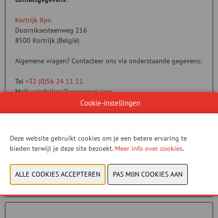
Kortrijk Xpo
Doorniksesteenweg 216
8500 Kortrijk (België)
Algemene vragen? Contacteer ons via onderstaande gegevens:
Tel
+32 (0)56 24 11 11
Mail:
velofollies@xpogroup.com
Cookie-instellingen
U hebt geen toestemming gegeven om deze
Deze website gebruikt cookies om je een betere ervaring te
content te zien. Pas uw cookie-instellingen
bieden terwijl je deze site bezoekt.
Meer info over cookies
.
aan om deze content te zien.
Cookies bekijken