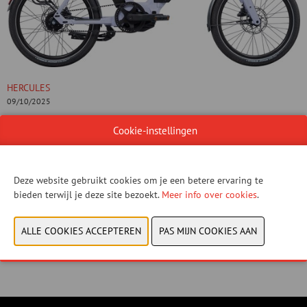
HERCULES
09/10/2025
Lichte en stabiele E-vouwfiets met een Bosch Performance Line
Cookie-instellingen
motor en Gates riemaandrijving
CONTACTEER ONS!
Deze website gebruikt cookies om je een betere ervaring te
bieden terwijl je deze site bezoekt.
Meer info over cookies
.
VORIGE
VOLGENDE