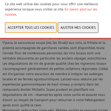
pédalant, observez défiler les petits vignobles et les arbres fruitiers,
Ce site web utilise des cookies pour vous offrir une meilleure
les potagers près des maisons et les champs de cultures variées. La
expérience lorsque vous visitez ce site.
En savoir plus sur les
vallée de la Vipava et la région frontalière de Goriška forment un
cookies.
véritable jardin qui fournit la plupart des ingrédients que vous
retrouverez ensuite dans votre assiette. Les menus, inspirés par
d’anciennes traditions et adaptés aux saisons, vous invitent à revenir
dans la vallée pour découvrir toute sa diversité.
Certains incontournables, tels que le prosciutto de la vallée de la
Vipava, la savoureuse soupe
jota
, les
štruklji
aux noix, la frittata et la
polenta accompagnée de garnitures variées, sont disponibles toute
l’année. Pour de nombreuses personnes, les vins locaux sont une
véritable découverte, en particulier les anciens cépages autochtones.
Les dégustations de vin de grande qualité chez les vignerons locaux
s’accompagnent généralement de petites collations régionales. L’idéal
est d’organiser votre excursion de manière à intégrer les auberges
locales et les fermes agrotouristiques. Laissez-vous séduire par les
expériences gastronomiques de haut niveau, y compris dans les
restaurants étoilés Michelin. Soyez prudent en planifiant vos
dégustations de vin : réservez-les après votre sortie et assurez-vous
d’avoir un moyen de transport pour retourner à votre hébergement
après avoir quitté la cave.
Maintenant, enfourchez votre vélo. Pédalez, goûtez et savourez toutes