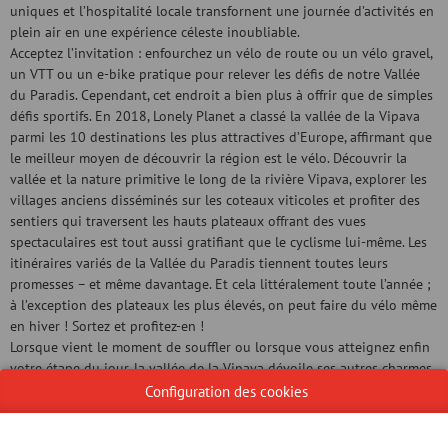
uniques et l’hospitalité locale transfornent une journée d’activités en
plein air en une expérience céleste inoubliable.
Acceptez l’invitation : enfourchez un vélo de route ou un vélo gravel,
un VTT ou un e-bike pratique pour relever les défis de notre Vallée
du Paradis. Cependant, cet endroit a bien plus à offrir que de simples
défis sportifs. En 2018, Lonely Planet a classé la vallée de la Vipava
parmi les 10 destinations les plus attractives d’Europe, affirmant que
le meilleur moyen de découvrir la région est le vélo. Découvrir la
vallée et la nature primitive le long de la rivière Vipava, explorer les
villages anciens disséminés sur les coteaux viticoles et profiter des
sentiers qui traversent les hauts plateaux offrant des vues
spectaculaires est tout aussi gratifiant que le cyclisme lui-même. Les
itinéraires variés de la Vallée du Paradis tiennent toutes leurs
promesses – et même davantage. Et cela littéralement toute l’année ;
à l’exception des plateaux les plus élevés, on peut faire du vélo même
en hiver ! Sortez et profitez-en !
Lorsque vient le moment de souffler ou lorsque vous atteignez enfin
votre étape du jour, la vallée de la Vipava dévoile ses autres charmes
et prouve qu’elle est véritablement un paradis. Dotée de vins exquis
Configuration des cookies
et très particuliers, la région est également réputée pour son offre
culinaire exceptionnelle qui vous séduira par son authenticité. En