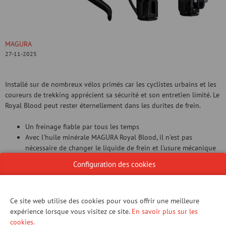
MAGURA
27-11-2025
Installé sur de nombreux vélos primés car les cyclistes urbains et les
coureurs de trekking apprécient sa sécurité et son entretien limité. Le
Royal Blood peut rester éternellement dans les durites de frein.
Un freinage fiable par tous les temps
Avec l'huile minérale MAGURA Royal Blood, il n'est pas
nécessaire de changer le liquide de frein et l'usure mécanique
est un concept inconnu.
Configuration des cookies
CONTACTER NOUS!
Ce site web utilise des cookies pour vous offrir une meilleure
expérience lorsque vous visitez ce site.
En savoir plus sur les
cookies.