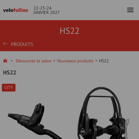
22-23-24
JANVIER 2027
HS22
PRODUITS
Découvrez le salon
Nouveaux produits
HS22
HS22
CITY