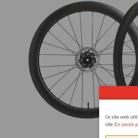
Ce site web uti
site.
En savoir p