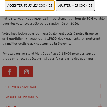
prix !
Au stand Slovenia Outdoor, scannez le code QR pour vous inscrire sur
notre site web : vous recevrez immédiatement un
bon de 50 €
valable
pour des vacances à vélo ou de randonnée en 2026.
Votre inscription vous donnera également accès à notre
tirage au
sort quotidien
: chaque jour à
15h00
, deux gagnants remporteront
un
maillot cycliste aux couleurs de la Slovénie
.
Rendez-vous au stand Visit GoodPlace à
15h00
pour assister au
tirage en direct et découvrir si vous faites partie des gagnants !
SITE WEB CATALOGUE
GROUPE DE PRODUITS