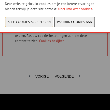
CONTACTEER ONS!
Deze website gebruikt cookies om je een betere ervaring te
bieden terwijl je deze site bezoekt.
Meer info over cookies
.
U hebt geen toestemming gegeven om deze content
te zien. Pas uw cookie-instellingen aan om deze
content te zien.
Cookies bekijken
VORIGE
VOLGENDE