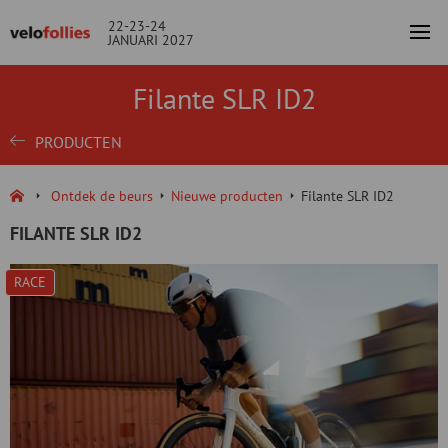
22-23-24
JANUARI 2027
Filante SLR ID2
PRODUCTEN
Ontdek de beurs
Nieuwe producten
Filante SLR ID2
FILANTE SLR ID2
RACE