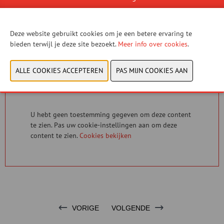
Speed, innovation, and Italian tradition come together in a bike
designed to enhance your riding experience - the fastest in the
WorldTour landscape.
Deze website gebruikt cookies om je een betere ervaring te
bieden terwijl je deze site bezoekt.
Meer info over cookies
.
CONTACTEER ONS!
U hebt geen toestemming gegeven om deze content
te zien. Pas uw cookie-instellingen aan om deze
content te zien.
Cookies bekijken
VORIGE
VOLGENDE