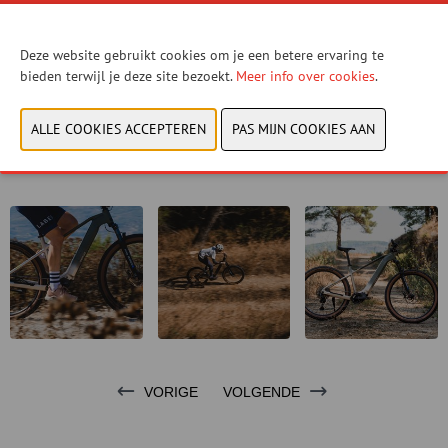
Deze website gebruikt cookies om je een betere ervaring te
U hebt geen toestemming gegeven om deze content
bieden terwijl je deze site bezoekt.
Meer info over cookies
.
te zien. Pas uw cookie-instellingen aan om deze
content te zien.
Cookies bekijken
VORIGE
VOLGENDE