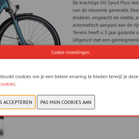
De krachtige Oli Sport Plus-m
van de nieuwste generatie. Dez
drukken, ongeacht de rotatie, 
automatisch aanpast aan de rijs
Tevens heeft u 3 jaar garantie 
Uitgerust met een geïntegreerd
u lange afstanden kunt aflegge
Cookie-instellingen
Document
Bekijk catalogus
bruikt cookies om je een betere ervaring te bieden terwijl je deze 
cookies
.
CONTACTEER 