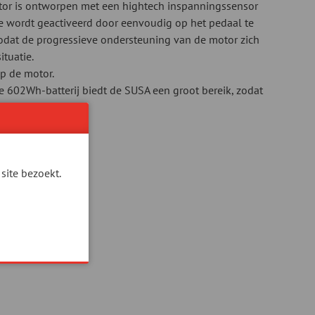
otor is ontworpen met een hightech inspanningssensor
e wordt geactiveerd door eenvoudig op het pedaal te
zodat de progressieve ondersteuning van de motor zich
ituatie.
op de motor.
e 602Wh-batterij biedt de SUSA een groot bereik, zodat
n.
site bezoekt.
ONS!