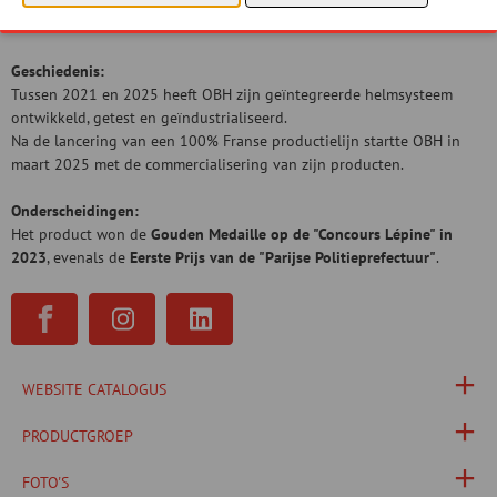
⟶
OBH heeft het concept van de “On-Board Helmet” uitgevonden en
gepatenteerd.
⟵
Geschiedenis:
Tussen 2021 en 2025 heeft OBH zijn geïntegreerde helmsysteem
ontwikkeld, getest en geïndustrialiseerd.
Na de lancering van een 100% Franse productielijn startte OBH in
maart 2025 met de commercialisering van zijn producten.
Onderscheidingen:
Het product won de
Gouden Medaille op de "Concours Lépine" in
2023
, evenals de
Eerste Prijs van de "Parijse Politieprefectuur"
.
WEBSITE CATALOGUS
PRODUCTGROEP
FOTO'S