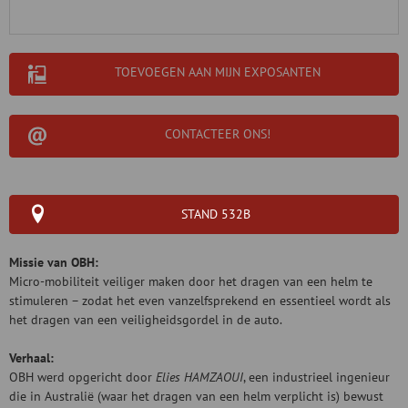
TOEVOEGEN AAN MIJN EXPOSANTEN
CONTACTEER ONS!
STAND 532B
Missie van OBH:
Micro-mobiliteit veiliger maken door het dragen van een helm te
stimuleren – zodat het even vanzelfsprekend en essentieel wordt als
het dragen van een veiligheidsgordel in de auto.
Verhaal:
OBH werd opgericht door
Elies HAMZAOUI
, een industrieel ingenieur
die in Australië (waar het dragen van een helm verplicht is) bewust