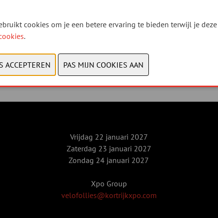
bruikt cookies om je een betere ervaring te bieden terwijl je deze 
cookies
.
VORIGE
VOLGENDE
Vrijdag 22 januari 2027
Zaterdag 23 januari 2027
Zondag 24 januari 2027
Xpo Group
velofollies@kortrijkxpo.com