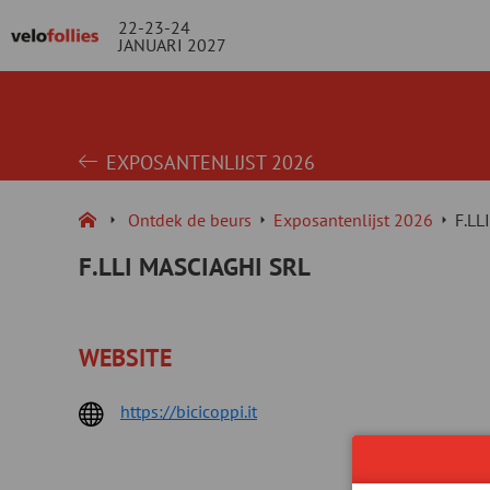
22-23-24
JANUARI 2027
EXPOSANTENLIJST 2026
Ontdek de beurs
Exposantenlijst 2026
F.LL
F.LLI MASCIAGHI SRL
WEBSITE
https://bicicoppi.it