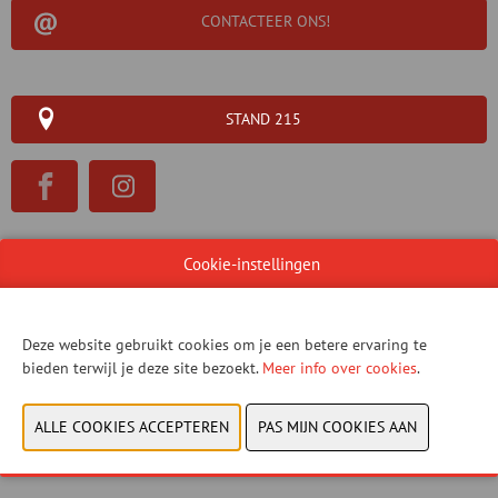
CONTACTEER ONS!
STAND 215
WEBSITE CATALOGUS
Cookie-instellingen
PRODUCTGROEP
Deze website gebruikt cookies om je een betere ervaring te
FOTO'S
bieden terwijl je deze site bezoekt.
Meer info over cookies
.
NIEUWE PRODUCTEN
MERK