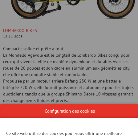
LOMBARDO BIKES
12-11-2025
Compacte, solide et prête à tout.
La Mondello Agevole est le longtail de Lombardo Bikes conçu pour
ceux qui vivent la ville de manière dynamique et durable. Avec ses
roues de 20 pouces et son cadre en aluminium aux géométries city,
elle offre une conduite stable et confortable.
Propulsée par un moteur arrière Bafang 250 W et une batterie
intégrée 720 Wh, elle fournit puissance et autonomie pour les trajets
quotidiens, tandis que le groupe Shimano Deore 10 vitesses garantit
des changements fluides et précis.
Sa véritable force réside dans sa polyvalence : avec des porte-
Configuration des cookies
bagages avant et arrière intégrés et des accessoires - paniers, sacs,
protections latérales et sièges enfants - la Mondello Agevole s’adapte
à tous les besoins, du trajet urbain au transport familial.
Compacte par ses dimensions, grande par ses possibilités : la
Ce site web utilise des cookies pour vous offrir une meilleure