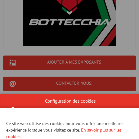
AJOUTER À MES EXPOSANTS
CONTACTER NOUS!
Configuration des cookies
STAND 428B
Ce site web utilise des cookies pour vous offrir une meilleure
Fabricant italien de vélos de qualité depuis 1926.
expérience lorsque vous visitez ce site.
En savoir plus sur les
cookies.