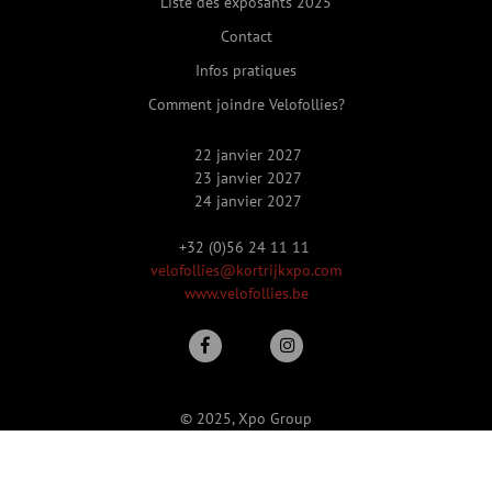
Liste des exposants 2025
Contact
Infos pratiques
Comment joindre Velofollies?
22 janvier 2027
23 janvier 2027
24 janvier 2027
+32 (0)56 24 11 11
velofollies@kortrijkxpo.com
www.velofollies.be
© 2025, Xpo Group
Politique de protection de la vie privée
-
Consulter les cookies