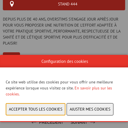
STAND 444
DEPUIS PLUS DE 40 ANS, OVERSTIMS S'ENGAGE JOUR APRÈS JOUR
POUR VOUS PROPOSER UNE NUTRITION DE L'EFFORT ADAPTÉE À
VOTRE PRATIQUE SPORTIVE, PERFORMANTE, RESPECTUEUSE DE LA
SANTÉ ET DE L'ÉTIQUE SPORTIVE POUR PLUS D'EFFICACITÉ ET DE
PLAISIR!
Configuration des cookies
SITE WEB CATALOGUE
Ce site web utilise des cookies pour vous offrir une meilleure
expérience lorsque vous visitez ce site.
En savoir plus sur les
GROUPE DE PRODUITS
cookies.
MARQUE
PRÉCÉDENT
SUIVANT