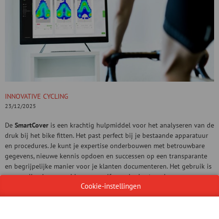
INNOVATIVE CYCLING
23/12/2025
De
SmartCover
is een krachtig hulpmiddel voor het analyseren van de
druk bij het bike fitten. Het past perfect bij je bestaande apparatuur
en procedures. Je kunt je expertise onderbouwen met betrouwbare
gegevens, nieuwe kennis opdoen en successen op een transparante
en begrijpelijke manier voor je klanten documenteren. Het gebruik is
eenvoudig via een webbrowser, zelfs zonder bestaande
Cookie-instellingen
internetverbinding of installatie.
Smartcube PRO
, een digitaal apparaat voor het meten van de afstand
tussen de zitbeenderen.
Check deze producten bij
Cyclefit, stand 151 in hal 1
.