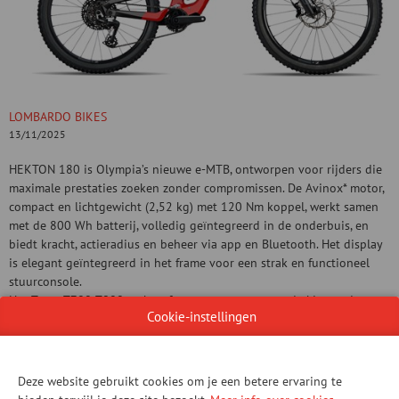
LOMBARDO BIKES
13/11/2025
HEKTON 180 is Olympia’s nieuwe e-MTB, ontworpen voor rijders die
maximale prestaties zoeken zonder compromissen. De Avinox* motor,
compact en lichtgewicht (2,52 kg) met 120 Nm koppel, werkt samen
met de 800 Wh batterij, volledig geïntegreerd in de onderbuis, en
biedt kracht, actieradius en beheer via app en Bluetooth. Het display
is elegant geïntegreerd in het frame voor een strak en functioneel
stuurconsole.
Het Toray T700-T800 carbon frame, met geavanceerde kinematica,
Cookie-instellingen
zorgt voor wendbaarheid en responsiviteit terwijl het de prestaties
van de motor optimaliseert. Met 180 mm veerweg, aanpasbaar tot
160 mm achter, en het Flip Chip-systeem, kan de setup van de fiets
worden afgestemd op de rijstijl van de gebruiker. De Hekton 180
Deze website gebruikt cookies om je een betere ervaring te
wordt geleverd met een Mullet-configuratie, maar kan ook 29” wielen