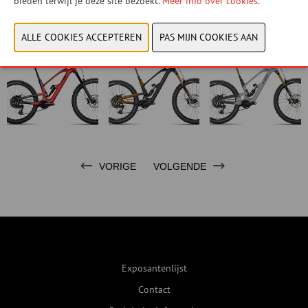
bieden terwijl je deze site bezoekt.
Meer info over cookies
.
herbergen.
VORIGE
VOLGENDE
Exposantenlijst
Contact