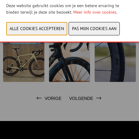
waar elke gram telt, of vliegt op vlakke stukken, waar snelheid alles
Deze website gebruikt cookies om je een betere ervaring te
is, onze wielen geven je een ongeëvenaard prestatievoordeel.
bieden terwijl je deze site bezoekt.
Meer info over cookies
.
CONTACTEER ONS!
VORIGE
VOLGENDE