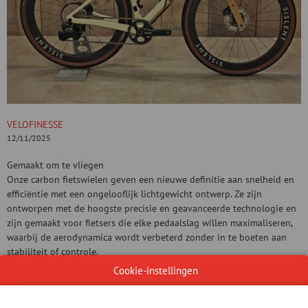
VELOFINESSE
12/11/2025
Gemaakt om te vliegen
Onze carbon fietswielen geven een nieuwe definitie aan snelheid en
efficiëntie met een ongelooflijk lichtgewicht ontwerp. Ze zijn
ontworpen met de hoogste precisie en geavanceerde technologie en
zijn gemaakt voor fietsers die elke pedaalslag willen maximaliseren,
waarbij de aerodynamica wordt verbeterd zonder in te boeten aan
stabiliteit of controle.
Hun ultralichte constructie vermindert niet alleen vermoeidheid
Cookie-instellingen
tijdens lange ritten, maar verbetert ook de acceleratie en het
reactievermogen op elk terrein. Of je nu steile beklimmingen maakt,