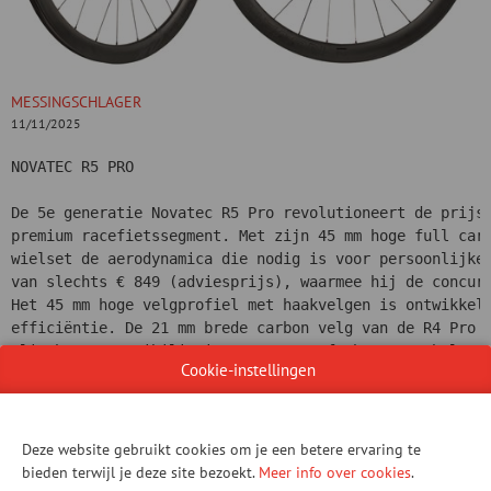
MESSINGSCHLAGER
11/11/2025
NOVATEC R5 PRO 
De 5e generatie Novatec R5 Pro revolutioneert de prijs
premium racefietssegment. Met zijn 45 mm hoge full car
wielset de aerodynamica die nodig is voor persoonlijke
van slechts € 849 (adviesprijs), waarmee hij de concur
Het 45 mm hoge velgprofiel met haakvelgen is ontwikkel
efficiëntie. De 21 mm brede carbon velg van de R4 Pro 
clincher-compatibiliteit met state-of-the-art tubeless
Cookie-instellingen
lagere rolweerstand, verhoogde lekbescherming en het c
lagere bandenspanning – zonder in te leveren op presta
per set blijft de R4 Pro indrukwekkend licht ondanks z
beproefde DRS-systeem met twee ratelringen (Dual Ratch
Deze website gebruikt cookies om je een betere ervaring te
krachtoverbrenging en een lange levensduur.
bieden terwijl je deze site bezoekt.
Meer info over cookies
.