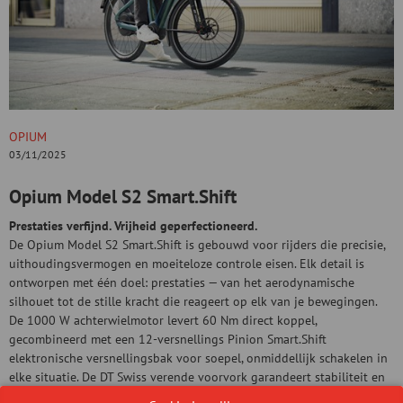
OPIUM
03/11/2025
Opium Model S2 Smart.Shift
Prestaties verfijnd. Vrijheid geperfectioneerd.
De Opium Model S2 Smart.Shift is gebouwd voor rijders die precisie,
uithoudingsvermogen en moeiteloze controle eisen. Elk detail is
ontworpen met één doel: prestaties — van het aerodynamische
silhouet tot de stille kracht die reageert op elk van je bewegingen.
De 1000 W achterwielmotor levert 60 Nm direct koppel,
gecombineerd met een 12-versnellings Pinion Smart.Shift
elektronische versnellingsbak voor soepel, onmiddellijk schakelen in
elke situatie. De DT Swiss verende voorvork garandeert stabiliteit en
comfort, zelfs bij hoge snelheid.