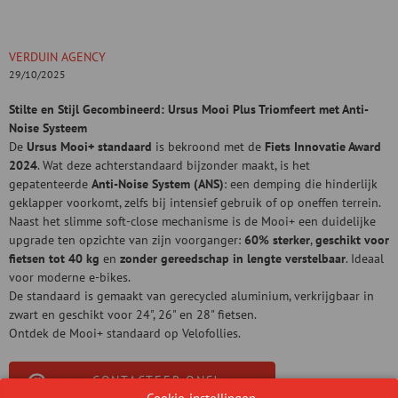
VERDUIN AGENCY
29/10/2025
Stilte en Stijl Gecombineerd: Ursus Mooi Plus Triomfeert met Anti-
Noise Systeem
De
Ursus Mooi+ standaard
is bekroond met de
Fiets Innovatie Award
2024
. Wat deze achterstandaard bijzonder maakt, is het
gepatenteerde
Anti-Noise System (ANS)
: een demping die hinderlijk
geklapper voorkomt, zelfs bij intensief gebruik of op oneffen terrein.
Naast het slimme soft-close mechanisme is de Mooi+ een duidelijke
upgrade ten opzichte van zijn voorganger:
60% sterker
,
geschikt voor
fietsen tot 40 kg
en
zonder gereedschap in lengte verstelbaar
. Ideaal
voor moderne e-bikes.
De standaard is gemaakt van gerecycled aluminium, verkrijgbaar in
zwart en geschikt voor 24", 26" en 28" fietsen.
Ontdek de Mooi+ standaard op Velofollies.
CONTACTEER ONS!