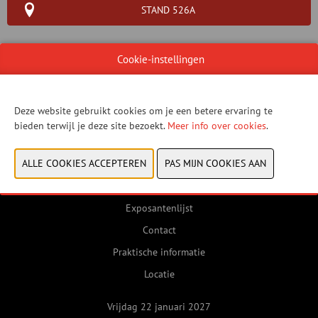
STAND 526A
Cookie-instellingen
WEBSITE CATALOGUS
Deze website gebruikt cookies om je een betere ervaring te
VORIGE
VOLGENDE
bieden terwijl je deze site bezoekt.
Meer info over cookies
.
Exposantenlijst
Contact
Praktische informatie
Locatie
Vrijdag 22 januari 2027