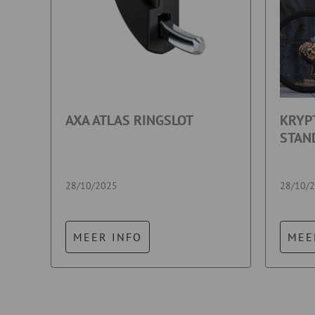
AXA ATLAS RINGSLOT
KRYP
STAN
28/10/2025
28/10/
MEER INFO
MEE