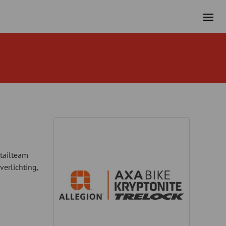
etailteam
verlichting,