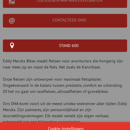
TOEVOEGEN AAN MIJN EXPOSANTEN
CONTACTEER ONS!
STAND 600
Eddy Merckx Bikes maakt fietsen voor avonturiers die hongerig zijn
naar meer, op en naast de fiets. Net zoals de Kannibaal.
Onze fietsen zijn ontworpen voor maximaal fietsplezier.
Ongeëvenaard in de balans tussen prestatie, comfort en uitstraling.
Of het nu gaat om racefietsen, allroadfietsen of gravelbikes.
Ons DNA komt voort uit de meest unieke wielrenner aller tijden: Eddy
Merckx. Zijn palmares, zijn persoonlijkheid en zijn
doorzettingsvermogen. Elk model vertelt zijn eigen verhaal,
gekoppeld aan een bijzondere overwinning.
Cookie-instellingen