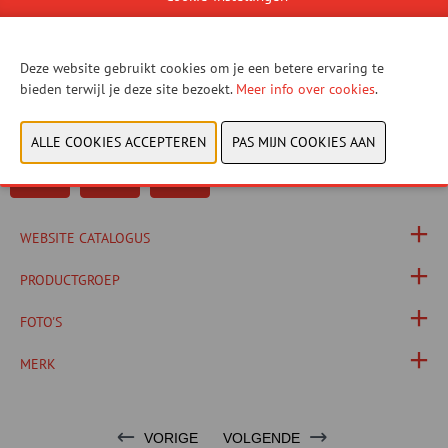
Iedere Eddy Merckx-fiets die de fabriek verlaat, is een toonbeeld van
Belgisch vakmanschap. Bedoeld om het maximale uit elke rit te halen,
waar je fiets je ook naartoe brengt.​
Deze website gebruikt cookies om je een betere ervaring te
bieden terwijl je deze site bezoekt.
Meer info over cookies
.
Eddy Merckx maakt deel uit van Belgian Cycling Factory. De fietsen
worden ontworpen en gefabriceerd in Beringen (België).
WEBSITE CATALOGUS
PRODUCTGROEP
FOTO'S
MERK
VORIGE
VOLGENDE