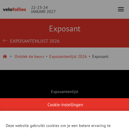
22-23-24
JANUARI 2027
Exposant
EXPOSANTENLIJST 2026
Ontdek de beurs
Exposantenlijst 2026
Exposant
Exposantenlijst
Contact
Cookie-instellingen
Praktische informatie
Locatie
Deze website gebruikt cookies om je een betere ervaring te