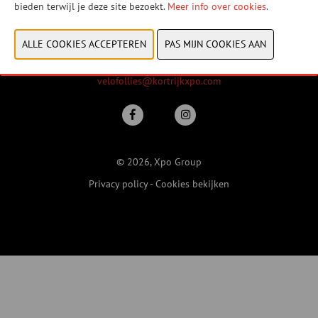
bieden terwijl je deze site bezoekt.
Vrijdag 22 januari 2027
Meer info over cookies
.
Zaterdag 23 januari 2027
Zondag 24 januari 2027
Xpo Group
velofollies@kortrijkxpo.com
© 2026, Xpo Group
Privacy policy
-
Cookies bekijken