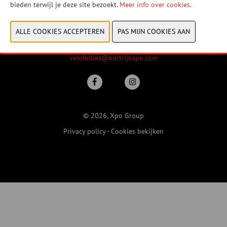
bieden terwijl je deze site bezoekt.
Vrijdag 22 januari 2027
Meer info over cookies
.
Zaterdag 23 januari 2027
Zondag 24 januari 2027
Xpo Group
velofollies@kortrijkxpo.com
© 2026, Xpo Group
Privacy policy
-
Cookies bekijken