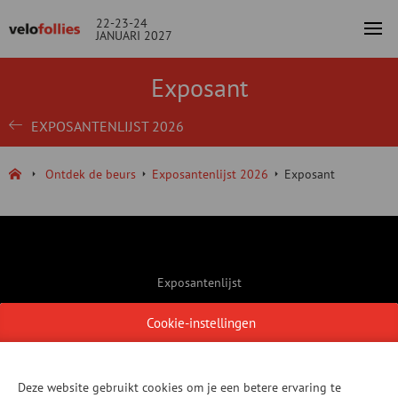
22-23-24
JANUARI 2027
Exposant
EXPOSANTENLIJST 2026
Ontdek de beurs
Exposantenlijst 2026
Exposant
Exposantenlijst
Contact
Cookie-instellingen
Praktische informatie
Locatie
Deze website gebruikt cookies om je een betere ervaring te