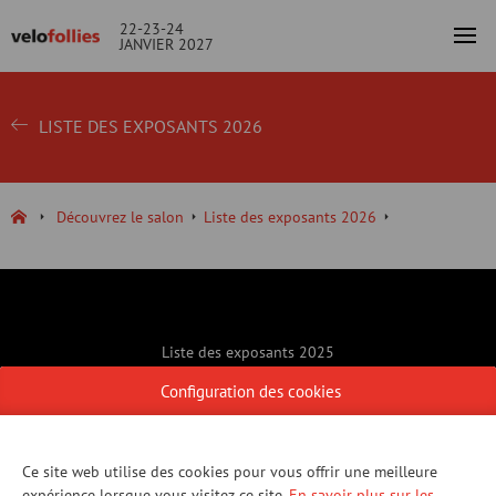
22-23-24
JANVIER 2027
LISTE DES EXPOSANTS 2026
Découvrez le salon
Liste des exposants 2026
Liste des exposants 2025
Contact
Configuration des cookies
Infos pratiques
Comment joindre Velofollies?
Ce site web utilise des cookies pour vous offrir une meilleure
expérience lorsque vous visitez ce site.
En savoir plus sur les