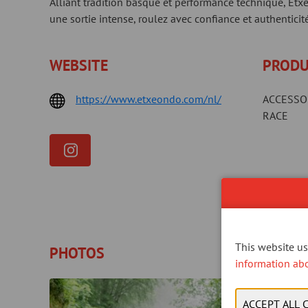
Alliant tradition basque et performance technique, Etxeo
une sortie intense, roulez avec confiance et authenticité
WEBSITE
PRODU
https://www.etxeondo.com/nl/
ACCESSOR
RACE
This website use
PHOTOS
information ab