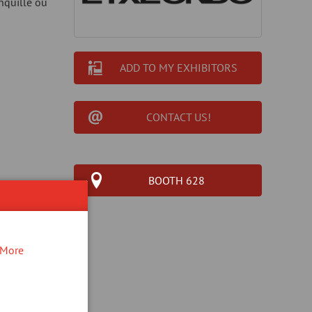
anquille ou
ADD TO MY EXHIBITORS
CONTACT US!
BOOTH 628
More