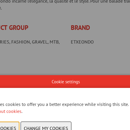
ndo incarne l’élégance, la qualité et le style. Pour une balade tr
.
CT GROUP
BRAND
IES, FASHION, GRAVEL, MTB,
ETXEONDO
Cookie settings
s cookies to offer you a better experience while visiting this site.
out cookies
.